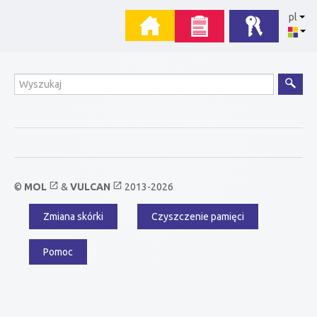
Przejdź
Menu
pl
do
zawartości
główne
Wyszukiwanie
open_in_new
open_in_new
©
MOL
&
VULCAN
2013-2026
Zmiana skórki
Czyszczenie pamięci
Menu
dodatkowe
Pomoc