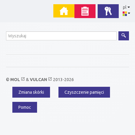
Przejdź
Menu
pl
do
zawartości
główne
Wyszukiwanie
open_in_new
open_in_new
©
MOL
&
VULCAN
2013-2026
Zmiana skórki
Czyszczenie pamięci
Menu
dodatkowe
Pomoc