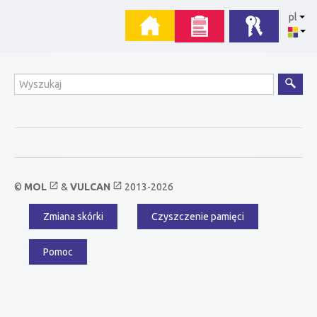
Przejdź
Menu
pl
do
zawartości
główne
Wyszukiwanie
open_in_new
open_in_new
©
MOL
&
VULCAN
2013-2026
Zmiana skórki
Czyszczenie pamięci
Menu
dodatkowe
Pomoc