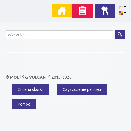
Przejdź
Menu
pl
do
zawartości
główne
Wyszukiwanie
open_in_new
open_in_new
©
MOL
&
VULCAN
2013-2026
Zmiana skórki
Czyszczenie pamięci
Menu
dodatkowe
Pomoc